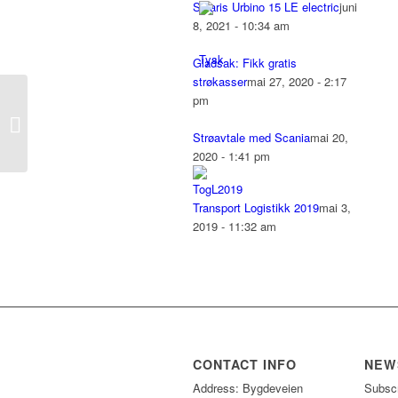
Solaris Urbino 15 LE electric
juni
8, 2021 - 10:34 am
Gladsak: Fikk gratis
strøkasser
mai 27, 2020 - 2:17
Autoline med
pm
sandstrøere til nye
Solaris Urbino 15 LE
Strøavtale med Scania
mai 20,
electric
2020 - 1:41 pm
Transport Logistikk 2019
mai 3,
2019 - 11:32 am
CONTACT INFO
NEW
Address: Bygdeveien
Subscr