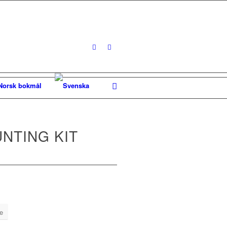
NTING KIT
te