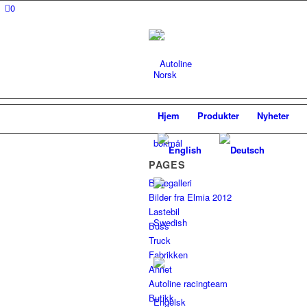
0
Hjem
Produkter
Nyheter
PAGES
Bildegalleri
Bilder fra Elmia 2012
Lastebil
Buss
Truck
Fabrikken
Annet
Autoline racingteam
Butikk