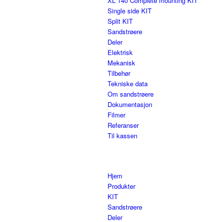
XL 140 Complete mounting KIT
Single side KIT
Split KIT
Sandstrøere
Deler
Elektrisk
Mekanisk
Tilbehør
Tekniske data
Om sandstrøere
Dokumentasjon
Filmer
Referanser
Til kassen
Hjem
Produkter
KIT
Sandstrøere
Deler