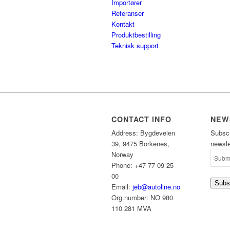
Importører
Referanser
Kontakt
Produktbestilling
Teknisk support
CONTACT INFO
NEW
Address: Bygdeveien
Subscr
39, 9475 Borkenes,
newsle
Norway
Phone: +47 77 09 25
00
Subs
Email:
jeb@autoline.no
Org.number: NO 980
110 281 MVA